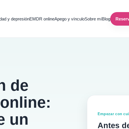
dad y depresión
EMDR online
Apego y vínculo
Sobre mí
Blog
Reserv
n de
online:
e un
Empezar con cu
Antes d