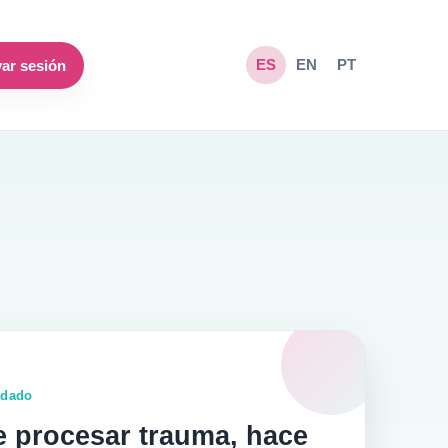
ar sesión
ES
EN
PT
idado
e procesar trauma, hace